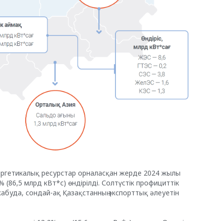
энергетикалық ресурстар орналасқан жерде 2024 жылы
3% (86,5 млрд кВт*с) өндірілді. Солтүстік профициттік
жабуда, сондай-ақ Қазақстанның экспорттық әлеуетін