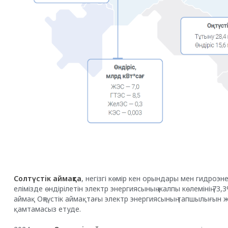
Солтүстік аймақта
, негізгі көмір кен орындары мен гидро
елімізде өндірілетін электр энергиясының жалпы көлемінің 73,
аймақ Оңтүстік аймақтағы электр энергиясының тапшылығын 
қамтамасыз етуде.