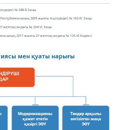
лдедегі № 588-II Заңы.
Республикасының 2009 жылғы 4 шілдедегі № 165-IV Заңы.
7 желтоқсандағы № 204-VІ Заңы.
касының 2017 жылғы 27 желтоқсандағы № 125-VI Кодексі.
ргиясы мен қуаты нарығы