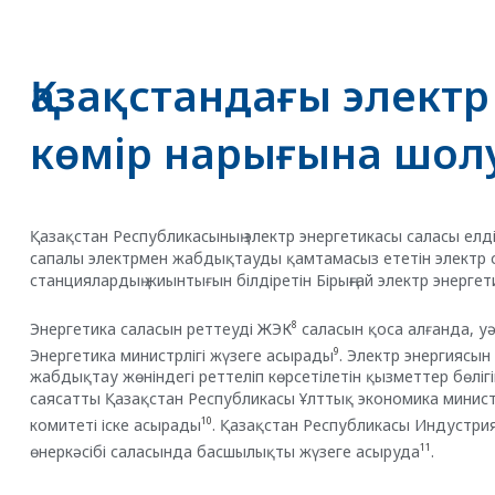
Қазақстандағы элект
көмір нарығына шол
Қазақстан Республикасының электр энергетикасы саласы елд
сапалы электрмен жабдықтауды қамтамасыз ететін электр с
станциялардың жиынтығын білдіретін Бірыңғай электр энергет
8
Энергетика саласын реттеуді ЖЭК
саласын қоса алғанда, уә
9
Энергетика министрлігі жүзеге асырады
. Электр энергиясын
жабдықтау жөніндегі реттеліп көрсетілетін қызметтер бөлі
саясатты Қазақстан Республикасы Ұлттық экономика минис
10
комитеті іске асырады
. Қазақстан Республикасы Индустри
11
өнеркәсібі саласында басшылықты жүзеге асыруда
.