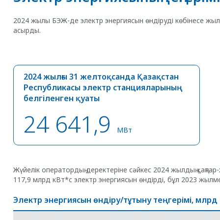
2024 жылы БЭЖ-де электр энергиясын өндіруді көбінесе жыл
асырды.
2024 жылғы 31 желтоқсанда Қазақстан
Республикасы электр станцияларының
белгіленген қуаты
24 641,9
МВт
Жүйелік оператордың деректеріне сәйкес 2024 жылдың қаңта
117,9 млрд кВт*с электр энергиясын өндірді, бұл 2023 жылм
Электр энергиясын өндіру/тұтыну теңгерімі, млрд 