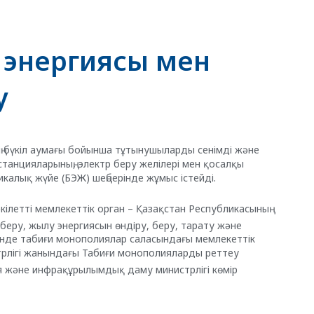
р энергиясы мен
у
ің бүкіл аумағы бойынша тұтынушыларды сенімді және
танцияларының, электр беру желілері мен қосалқы
икалық жүйе (БЭЖ) шеңберінде жұмыс істейді.
кілетті мемлекеттік орган – Қазақстан Республикасының
 беру, жылу энергиясын өндіру, беру, тарату және
гінде табиғи монополиялар саласындағы мемлекеттік
трлігі жанындағы Табиғи монополияларды реттеу
я және инфрақұрылымдық даму министрлігі көмір