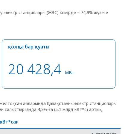
у электр станциялары (ЖЭС) көмірде – 74,9% жүзеге
қолда бар қуаты
20 428,4
МВт
р-желтоқсан айларында Қазақстанның электр станциялары
ен салыстырғанда 4,3%-ға (5,1 млрд кВт*с) артық.
кВт*сағ