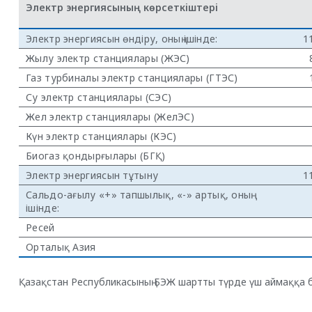
Электр энергиясының көрсеткіштері
Электр энергиясын өндіру, оның ішінде:
1
Жылу электр станциялары (ЖЭС)
Газ турбиналы электр станциялары (ГТЭС)
Су электр станциялары (СЭС)
Жел электр станциялары (ЖелЭС)
Күн электр станциялары (КЭС)
Биогаз қондырғылары (БГҚ)
Электр энергиясын тұтыну
1
Сальдо-ағылу «+» тапшылық, «-» артық, оның
ішінде:
Ресей
Орталық Азия
Қазақстан Республикасының БЭЖ шартты түрде үш аймаққа бөл