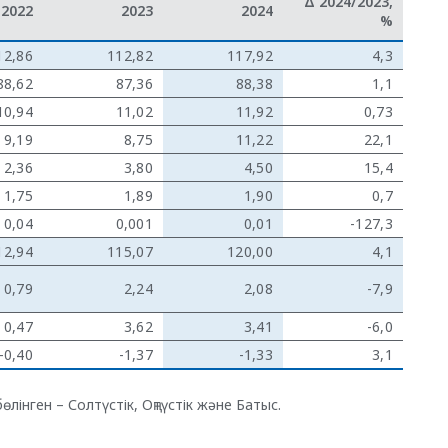
Δ 2024/2023,
2022
2023
2024
%
12,86
112,82
117,92
4,3
88,62
87,36
88,38
1,1
10,94
11,02
11,92
0,73
9,19
8,75
11,22
22,1
2,36
3,80
4,50
15,4
1,75
1,89
1,90
0,7
0,04
0,001
0,01
-127,3
12,94
115,07
120,00
4,1
0,79
2,24
2,08
-7,9
0,47
3,62
3,41
-6,0
-0,40
-1,37
-1,33
3,1
інген – Солтүстік, Оңтүстік және Батыс.