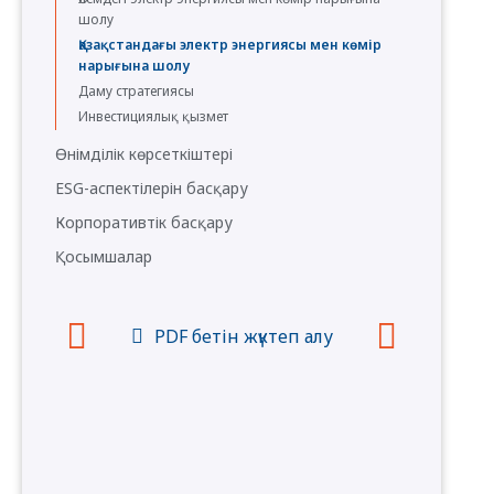
шолу
Қазақстандағы электр энергиясы мен көмір
нарығына шолу
Даму стратегиясы
Инвестициялық қызмет
Өнімділік көрсеткіштері
ESG-аспектілерін басқару
Корпоративтік басқару
Қосымшалар
Шоғырландырылған қаржылық есептілік
Сауалнама
PDF бетін жүктеп алу