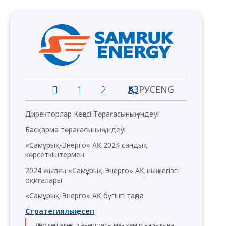
1
2
ҚАЗ
РУС
ENG
Директорлар Кеңесі Төрағасының үндеуі
Басқарма төрағасының үндеуі
«Самұрық-Энерго» АҚ 2024 сандық
көрсеткіштермен
2024 жылғы «Самұрық-Энерго» АҚ-ның негізгі
оқиғалары
«Самұрық-Энерго» АҚ бүгінгі таңда
Стратегиялық есеп
Әлемдегі электр энергиясы мен көмір нарығына