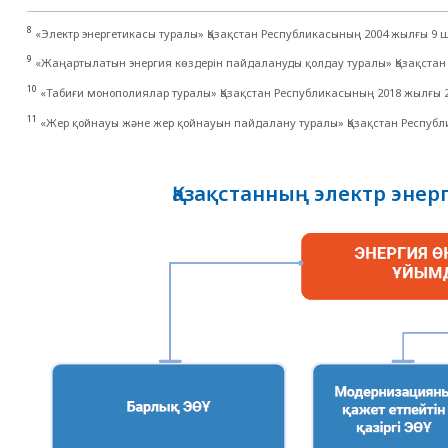
8
«Электр энергетикасы туралы» Қазақстан Республикасының 2004 жылғы 9 ші
9
«Жаңартылатын энергия көздерін пайдалануды қолдау туралы» Қазақстан 
10
«Табиғи монополиялар туралы» Қазақстан Республикасының 2018 жылғы 2
11
«Жер қойнауы және жер қойнауын пайдалану туралы» Қазақстан Республи
Қазақстанның электр эне