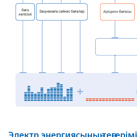
Электр энергиясының теңгерім